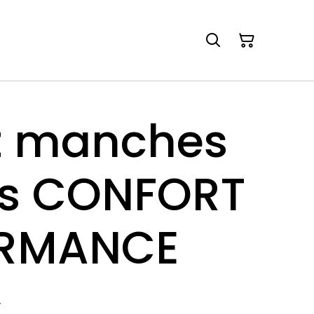
ot manches
es CONFORT
ORMANCE
€