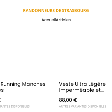
RANDONNEURS DE STRASBOURG
Accueil
Articles
t Running Manches
Veste Ultra Légère
es
Imperméable et
Réfléchissante
€
88,00 €
IANTES DISPONIBLES
AUTRES VARIANTES DISPONIBLES